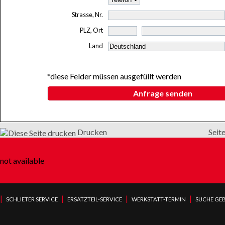
Strasse, Nr.
PLZ, Ort
Land
*diese Felder müssen ausgefüllt werden
Anfrage senden
Drucken
Seit
not available
|
|
|
|
SCHLIETER SERVICE
ERSATZTEIL-SERVICE
WERKSTATT-TERMIN
SUCHE GE