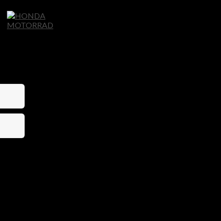
Home
Motorräder
Ligier Autos
S