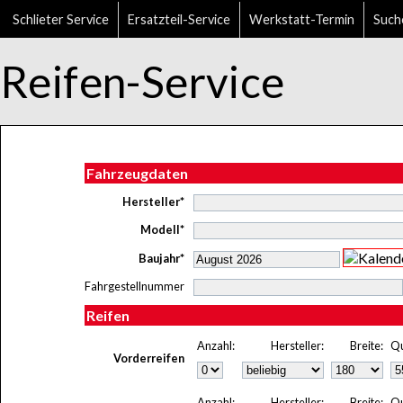
Schlieter Service
Ersatzteil-Service
Werkstatt-Termin
Such
Reifen-Service
Fahrzeugdaten
Hersteller*
Modell*
Baujahr*
Fahrgestellnummer
Reifen
Anzahl:
Hersteller:
Breite:
Qu
Vorderreifen
Anzahl:
Hersteller:
Breite:
Qu