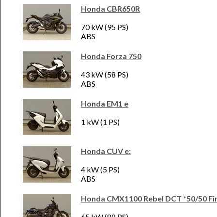
Honda CBR650R
70 kW (95 PS)
ABS
Honda Forza 750
43 kW (58 PS)
ABS
Honda EM1 e
1 kW (1 PS)
Honda CUV e:
4 kW (5 PS)
ABS
Honda CMX1100 Rebel DCT *50/50 Fi
65 kW (88 PS)