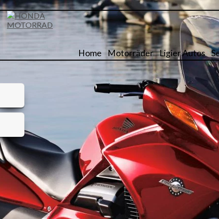
Home
Motorräder
Ligier Autos
S