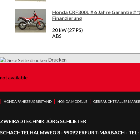
Honda CRF300L # 6 Jahre Garantie # *
Finanzierung
20 kW (27 PS)
ABS
Drucken
not available
|
|
|
HONDA FAHRZEUGBESTAND
HONDA MODELLE
GEBRAUCHTE ALLER MARK
ZWEIRADTECHNIK JÖRG SCHLIETER
SCHACHTELHALMWEG 8 - 99092 ERFURT-MARBACH - TEL: 0