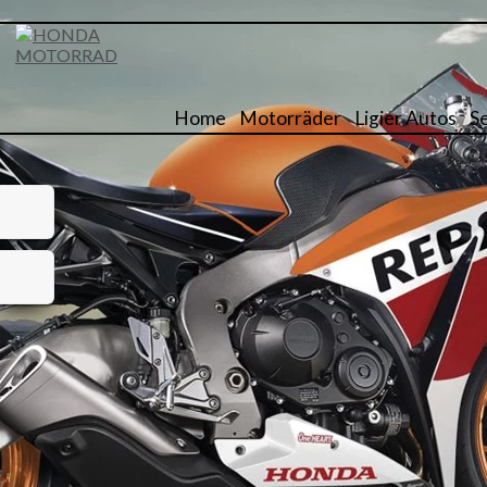
Home
Motorräder
Ligier Autos
S