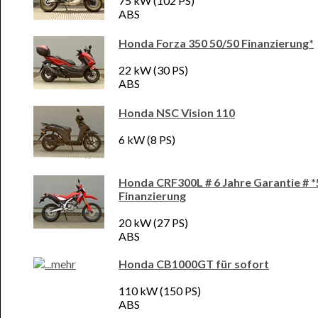
75 kW (102 PS)
ABS
Honda Forza 350 50/50 Finanzierung*
22 kW (30 PS)
ABS
Honda NSC Vision 110
6 kW (8 PS)
Honda CRF300L # 6 Jahre Garantie # *
Finanzierung
20 kW (27 PS)
ABS
Honda CB1000GT für sofort
110 kW (150 PS)
ABS