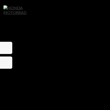
Home
Motorräder
Ligier Autos
S