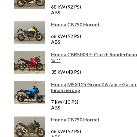
68 kW (92 PS)
ABS
Honda CB750 Hornet
68 kW (92 PS)
ABS
Honda CBR500R E-Clutch Sonderfinanz
% **
35 kW (48 PS)
Honda MSX125 Grom # 6 Jahre Garant
Finanzierung
7 kW (10 PS)
ABS
Honda CB750 Hornet
68 kW (92 PS)
ABS