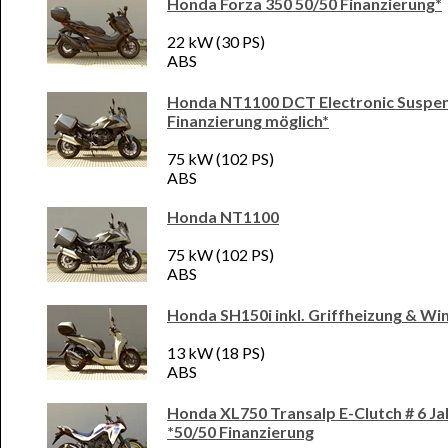
Honda Forza 350 50/50 Finanzierung*
22 kW (30 PS)
ABS
Honda NT1100 DCT Electronic Suspen
Finanzierung möglich*
75 kW (102 PS)
ABS
Honda NT1100
75 kW (102 PS)
ABS
Honda SH150i inkl. Griffheizung & Wi
13 kW (18 PS)
ABS
Honda XL750 Transalp E-Clutch # 6 Ja
*50/50 Finanzierung