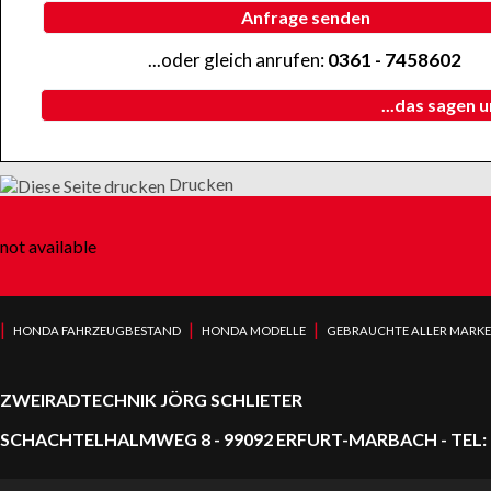
Anfrage senden
...oder gleich anrufen:
0361 - 7458602
...das sagen 
Drucken
not available
|
|
|
HONDA FAHRZEUGBESTAND
HONDA MODELLE
GEBRAUCHTE ALLER MARK
ZWEIRADTECHNIK JÖRG SCHLIETER
SCHACHTELHALMWEG 8 - 99092 ERFURT-MARBACH - TEL: 0