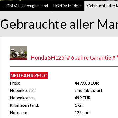
HONDA Fahrzeugbestand
HONDA Modelle
Gebrauchte aller 
Gebrauchte aller Ma
Honda SH125i # 6 Jahre Garantie # 
NEUFAHRZEUG
Preis:
4499,00 EUR
Nebenkosten:
sind inkludiert
Nebenkosten:
499 EUR
Kilometerstand:
1 km
Hubraum:
125 cm³