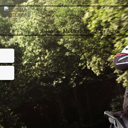
Home
Motorräder
Ligier Autos
S