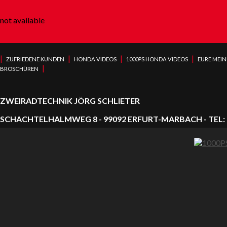
not available
|
|
|
|
ZUFRIEDENE KUNDEN
HONDA VIDEOS
1000PS HONDA VIDEOS
EURE MEI
|
BROSCHÜREN
ZWEIRADTECHNIK JÖRG SCHLIETER
SCHACHTELHALMWEG 8 - 99092 ERFURT-MARBACH - TEL: 0