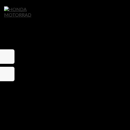
Home
Motorräder
Ligier Autos
S