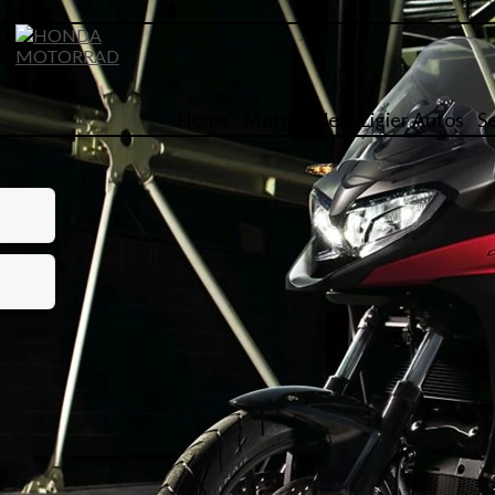
Home
Motorräder
Ligier Autos
S