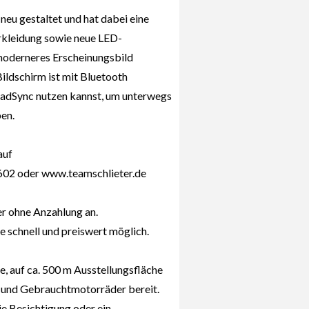
eu gestaltet und hat dabei eine
rkleidung sowie neue LED-
n moderneres Erscheinungsbild
Bildschirm ist mit Bluetooth
oadSync nutzen kannst, um unterwegs
en.
auf
602 oder www.teamschlieter.de
er ohne Anzahlung an.
e schnell und preiswert möglich.
e, auf ca. 500 m Ausstellungsfläche
 und Gebrauchtmotorräder bereit.
ie Besichtigung oder ein