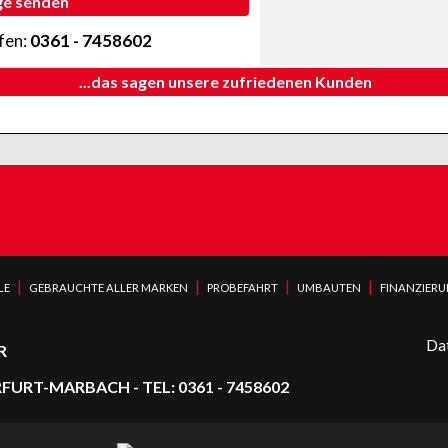
ge senden
ufen:
0361 - 7458602
...das sagen unsere zufriedenen Kunden
|
|
|
|
LE
GEBRAUCHTE ALLER MARKEN
PROBEFAHRT
UMBAUTEN
FINANZIER
Da
R
URT-MARBACH - TEL: 0361 - 7458602