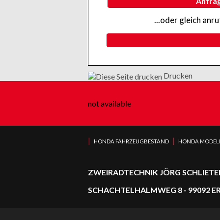
Anfra
...oder gleich anr
Drucken
not available
|
|
HONDA FAHRZEUGBESTAND
HONDA MODEL
ZWEIRADTECHNIK JÖRG SCHLIETE
SCHACHTELHALMWEG 8 - 99092 ERF