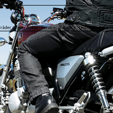
räder
Ligier Autos
Service
Zubehör
Unternehmen
N