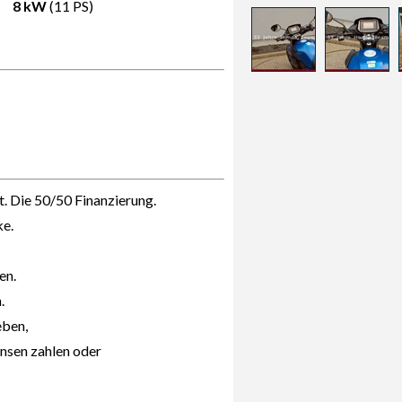
8 kW
(11 PS)
. Die 50/50 Finanzierung.
ke.
en.
.
eben,
insen zahlen oder