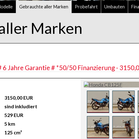
delle
Gebrauchte aller Marken
Probefahrt
Umbauten
Fin
aller Marken
 Jahre Garantie # *50/50 Finanzierung - 3150,
3150,00 EUR
sind inkludiert
529 EUR
5 km
125 cm³