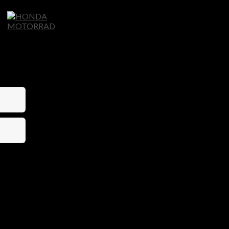
Home
Motorräder
Ligier Autos
S