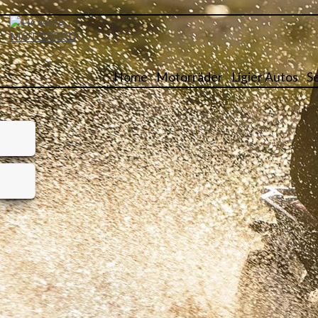
Home
Motorräder
Ligier Autos
S