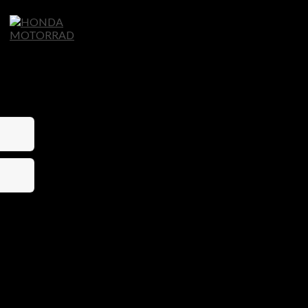
Home
Motorräder
Ligier Autos
S