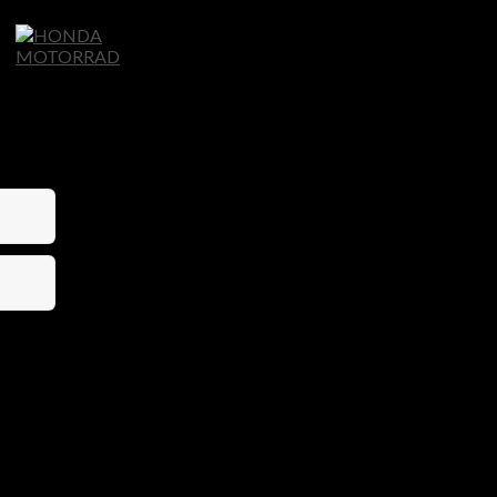
Home
Motorräder
Ligier Autos
S