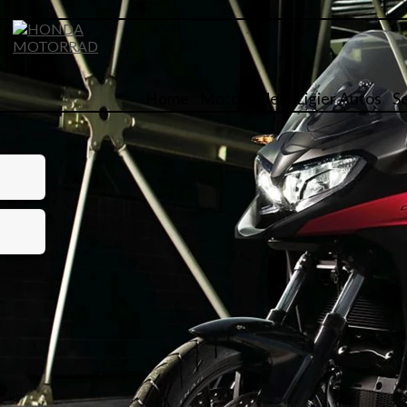
Home
Motorräder
Ligier Autos
S