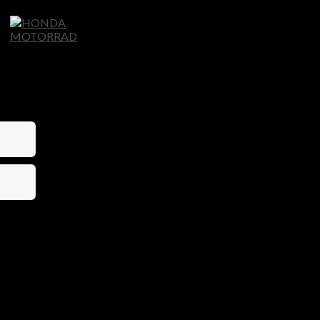
Home
Motorräder
Ligier Autos
S