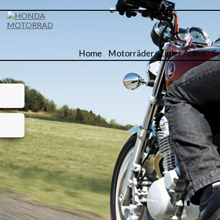
Home
Motorräder
Ligier Autos
S