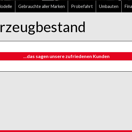
delle
Gebrauchte aller Marken
Probefahrt
Umbauten
Fin
zeugbestand
...das sagen unsere zufriedenen Kunden