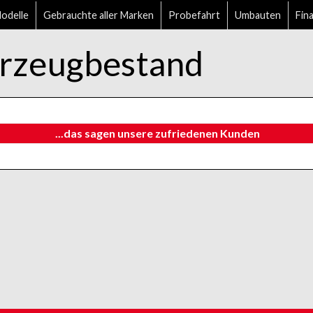
delle
Gebrauchte aller Marken
Probefahrt
Umbauten
Fin
zeugbestand
...das sagen unsere zufriedenen Kunden