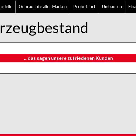
delle
Gebrauchte aller Marken
Probefahrt
Umbauten
Fin
zeugbestand
...das sagen unsere zufriedenen Kunden