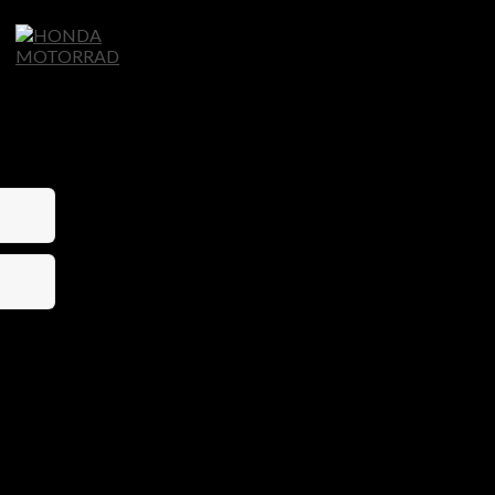
Home
Motorräder
Ligier Autos
S