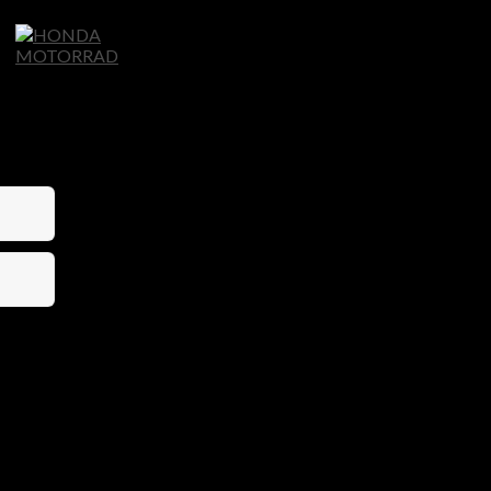
Home
Motorräder
Ligier Autos
S