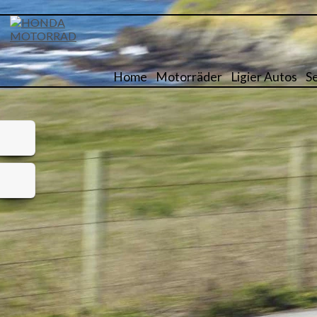
Home
Motorräder
Ligier Autos
S