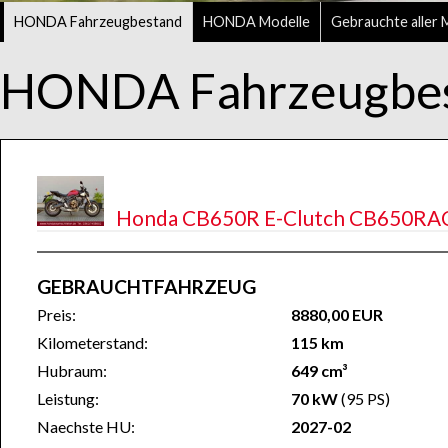
HONDA Fahrzeugbestand
HONDA Modelle
Gebrauchte aller 
HONDA Fahrzeugbe
Honda CB650R E-Clutch CB650RAC
GEBRAUCHTFAHRZEUG
Preis:
8880,00 EUR
Kilometerstand:
115 km
Hubraum:
649 cm³
Leistung:
70 kW
(95 PS)
Naechste HU:
2027-02