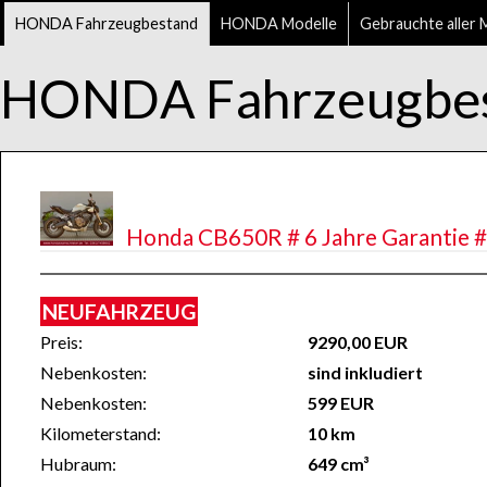
HONDA Fahrzeugbestand
HONDA Modelle
Gebrauchte aller 
HONDA Fahrzeugbe
Honda CB650R # 6 Jahre Garantie # 
NEUFAHRZEUG
Preis:
9290,00 EUR
Nebenkosten:
sind inkludiert
Nebenkosten:
599 EUR
Kilometerstand:
10 km
Hubraum:
649 cm³