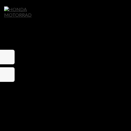
Home
Motorräder
Ligier Autos
S