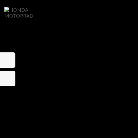
Home
Motorräder
Ligier Autos
S