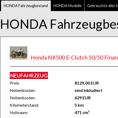
HONDA Fahrzeugbestand
HONDA Modelle
Gebrauchte aller 
HONDA Fahrzeugbe
Honda NX500 E-Clutch 50/50 Finanz
NEUFAHRZEUG
Preis:
8129,00 EUR
Nebenkosten:
sind inkludiert
Nebenkosten:
629 EUR
Kilometerstand:
5 km
Hubraum:
471 cm³