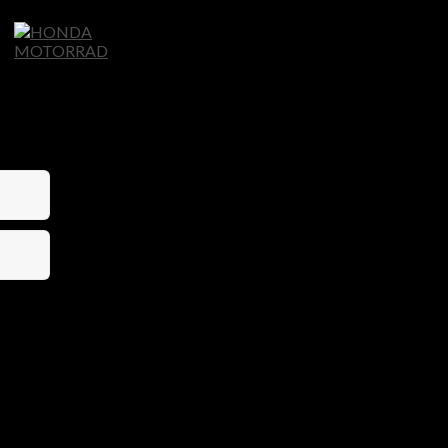
Home
Motorräder
Ligier Autos
S