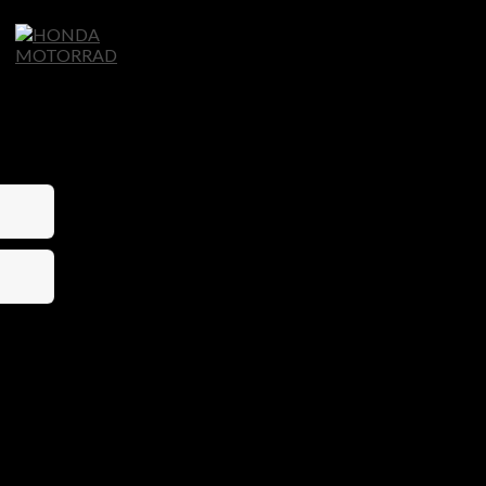
Home
Motorräder
Ligier Autos
S