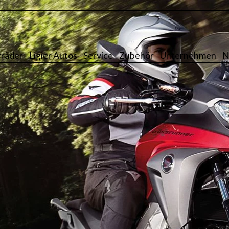
räder
Ligier Autos
Service
Zubehör
Unternehmen
N