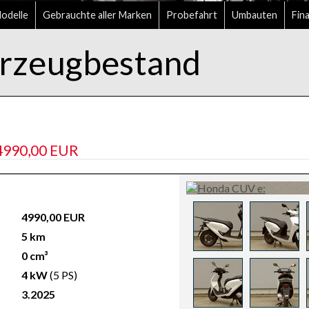
delle
Gebrauchte aller Marken
Probefahrt
Umbauten
Fin
zeugbestand
4990,00 EUR
4990,00 EUR
5 km
0 cm³
4 kW
(5 PS)
3.2025