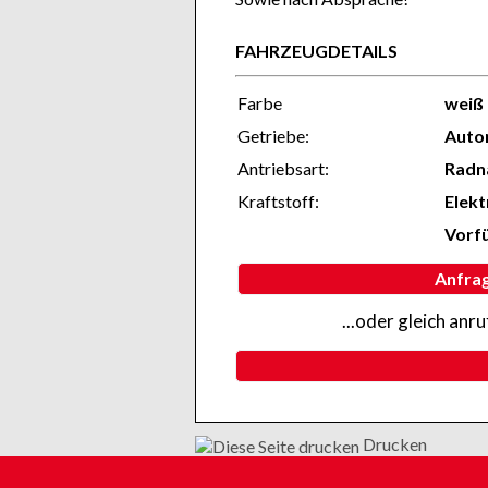
FAHRZEUGDETAILS
Farbe
weiß
Getriebe:
Auto
Antriebsart:
Radn
Kraftstoff:
Elekt
Vorf
Anfra
...oder gleich anr
Drucken