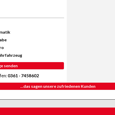
matik
abe
ro
ührfahrzeug
ge senden
ufen:
0361 - 7458602
...das sagen unsere zufriedenen Kunden