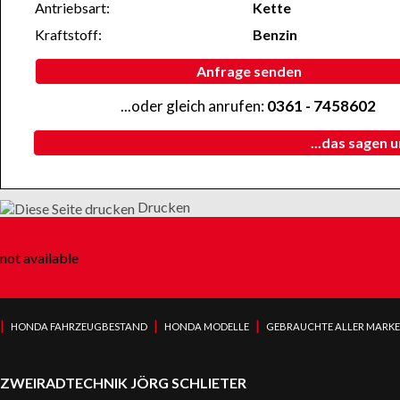
Antriebsart:
Kette
Kraftstoff:
Benzin
Anfrage senden
...oder gleich anrufen:
0361 - 7458602
...das sagen 
Drucken
not available
|
|
|
HONDA FAHRZEUGBESTAND
HONDA MODELLE
GEBRAUCHTE ALLER MARK
ZWEIRADTECHNIK JÖRG SCHLIETER