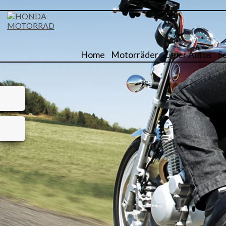
Home
Motorräder
Ligier Autos
S