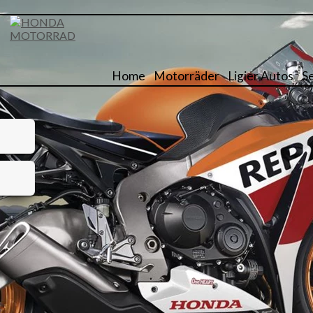
Home
Motorräder
Ligier Autos
S