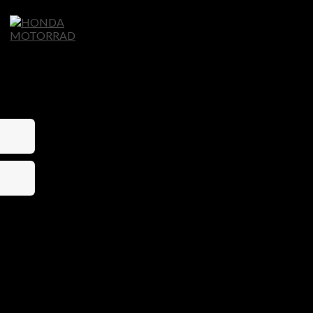
Home
Motorräder
Ligier Autos
S