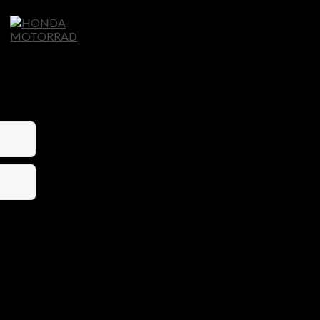
Home
Motorräder
Ligier Autos
S