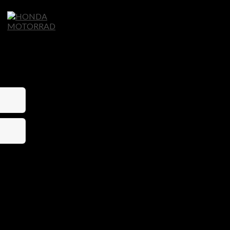
Home
Motorräder
Ligier Autos
S