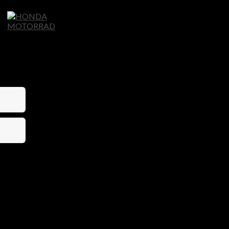
Home
Motorräder
Ligier Autos
S