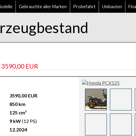
delle
Gebrauchte aller Marken
Probefahrt
Umbauten
Fin
zeugbestand
 3590,00 EUR
3590,00 EUR
850 km
125 cm³
9 kW
(12 PS)
12.2024