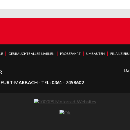
|
|
|
|
LE
GEBRAUCHTE ALLER MARKEN
PROBEFAHRT
UMBAUTEN
FINANZIER
Da
R
URT-MARBACH - TEL: 0361 - 7458602