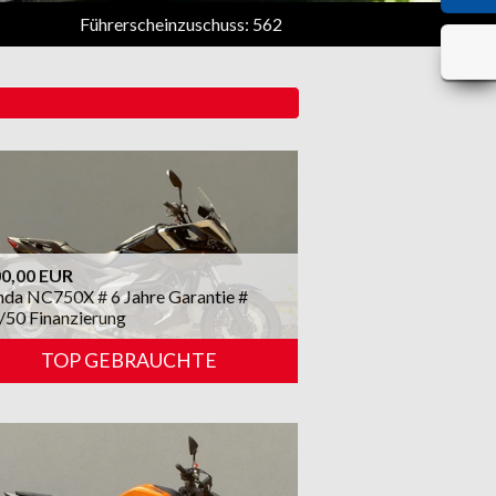
Führerscheinzuschuss: 562,90 € Nachlass auf die UVP (inkl
0,00 EUR
da NC750X # 6 Jahre Garantie #
/50 Finanzierung
TOP GEBRAUCHTE