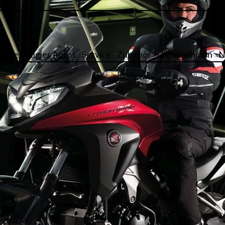
räder
Ligier Autos
Service
Zubehör
Unternehmen
N