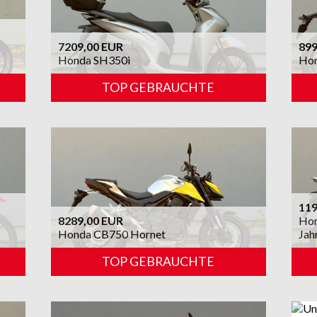
7209,00 EUR
899
Honda SH350i
Ho
TOP GEBRAUCHTE
119
8289,00 EUR
Hon
Honda CB750 Hornet
Jah
TOP GEBRAUCHTE