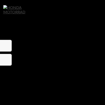
Home
Motorräder
Ligier Autos
S